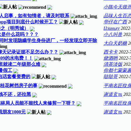
小陈今天很
人启事，如有知情者，请及时联系
品味人生百
pp项目到底什么时候开工？
华仔在广西
2
楼之（明秀城）
Цзиньху
2022
这是什么花吗？？？
小八叫兽
202
同时发现隐瞒学生身份进厂，一经发现立即开除
大白天奶糖
2
聊天记录证据不足怎么办？？
西卡卡
2022-
209的水电费！！
烧酒哟
2022-
班就读二年级那么难
清茶淡饭
202
暑假工
你都七蒙蒙
电话套餐资费的
哒哒哥
2022-
桂花树挡房子的事
平南名匠纹
钱不还，还拉黑
谢道玄℡
202
园林局人员能不能找人来修剪一下呀？
平南名匠纹
朋友1000元
谢道玄℡
202