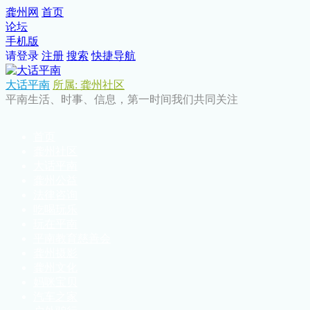
龚州网
首页
论坛
手机版
请登录
注册
搜索
快捷导航
大话平南
所属: 龚州社区
平南生活、时事、信息，第一时间我们共同关注
首页
龚州社区
大话平南
龚州公益
法律咨询
吃喝玩乐
玩在平南
平南教育慈善会
龚州摄影
龚州文化
妈咪宝贝
汽车之家