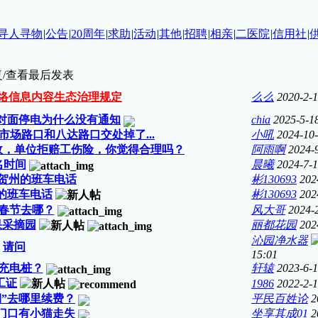
寻人寻物
|
公告
|
20周年
|
求助
|
活动
|
其他
|
招聘
|
相亲
|
二医院
|
信用社
|
/查看
最后发表
络信息内容生态治理规定
么么
2020-2-
对面停电为什么没有通知
chia
2025-5-1
场路口和八达路口交处掉了...
小吼
2024-10-
故，单位拒赔工伤险，你觉得合理吗？
阿雨啊
2024-
名时间
晨曦
2024-7-1
贺州的班车电话
彬130693
202
的班车电话
彬130693
202
春节去哪？
风大哥
2024-
果采摘园
丽都花园
202
沁园净水器
请问
15:01
充电桩？
轩辕
2023-6-1
工证
1986
2022-2-1
期”去哪里续费？
平民百姓论
2
门口有小猫走失
坐享其成01
2