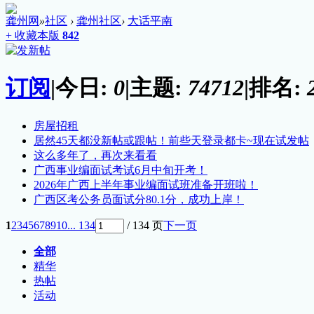
龚州网
»
社区
›
龚州社区
›
大话平南
+ 收藏本版
842
订阅
|
今日:
0
|
主题:
74712
|
排名:
房屋招租
居然45天都没新帖或跟帖！前些天登录都卡~现在试发帖
这么多年了，再次来看看
广西事业编面试考试6月中旬开考！
2026年广西上半年事业编面试班准备开班啦！
广西区考公务员面试分80.1分，成功上岸！
1
2
3
4
5
6
7
8
9
10
... 134
/ 134 页
下一页
全部
精华
热帖
活动