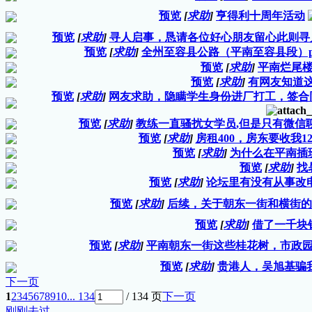
预览
[
求助
]
亨得利十周年活动
预览
[
求助
]
寻人启事，恳请各位好心朋友留心此则寻
预览
[
求助
]
全州至容县公路（平南至容县段）p
预览
[
求助
]
平南烂尾
预览
[
求助
]
有网友知道
预览
[
求助
]
网友求助，隐瞒学生身份进厂打工，签合
预览
[
求助
]
教练一直骚扰女学员,但是只有微信
预览
[
求助
]
房租400，房东要收我1
预览
[
求助
]
为什么在平南插
预览
[
求助
]
找
预览
[
求助
]
论坛里有没有从事改
预览
[
求助
]
后续，关于朝东一街和横街的
预览
[
求助
]
借了一千块
预览
[
求助
]
平南朝东一街这些桂花树，市政
预览
[
求助
]
贵港人，吴旭基骗我
下一页
1
2
3
4
5
6
7
8
9
10
... 134
/ 134 页
下一页
刚刚去过