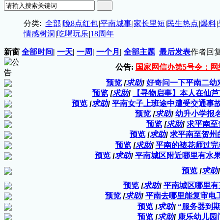
分类:
全部
|
晚8点红包
|
平南城事
|
家长里短
|
民生热点
|
爆料
|
情感树洞
|
吃喝玩乐
|
18周年
新窗
全部时间
|
一天
|
一周
|
一个月
|
全部主题
最后发表
作者
回复
公告:
国家网信办第5号令：网
预览
[
求助
]
好奇问一下平南二幼
预览
[
求助
]
【寻物启事】本人在仙芦市
预览
[
求助
]
平南女子上班途中遭受交通事
预览
[
求助
]
幼升小学报
预览
[
求助
]
求平南至
预览
[
求助
]
求平南至贺州
预览
[
求助
]
平南的裱花师过完
预览
[
求助
]
平南城区附近哪里有水
预览
[
求助
]
预览
[
求助
]
平南城区哪里有
预览
[
求助
]
平南去哪里能复审电
预览
[
求助
]
“服务器到
预览
[
求助
]
康乐幼儿园