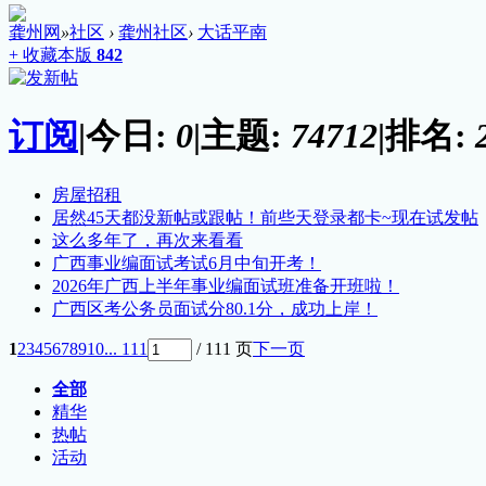
龚州网
»
社区
›
龚州社区
›
大话平南
+ 收藏本版
842
订阅
|
今日:
0
|
主题:
74712
|
排名:
房屋招租
居然45天都没新帖或跟帖！前些天登录都卡~现在试发帖
这么多年了，再次来看看
广西事业编面试考试6月中旬开考！
2026年广西上半年事业编面试班准备开班啦！
广西区考公务员面试分80.1分，成功上岸！
1
2
3
4
5
6
7
8
9
10
... 111
/ 111 页
下一页
全部
精华
热帖
活动