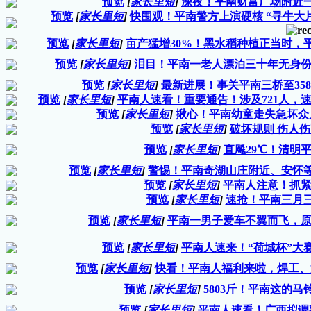
预览
[
家长里短
]
深夜！平南财富广场附近
预览
[
家长里短
]
快围观！平南警方上演硬核 “寻牛大
预览
[
家长里短
]
亩产猛增30%！黑水稻种植正当时，
预览
[
家长里短
]
泪目！平南一老人漂泊三十年无身份，民
预览
[
家长里短
]
最新进展！事关平南三桥至358国
预览
[
家长里短
]
平南人速看！重要通告！涉及721人，
预览
[
家长里短
]
揪心！平南幼童走失急坏众人
预览
[
家长里短
]
破坏规则 伤人
预览
[
家长里短
]
直飚29℃！清明
预览
[
家长里短
]
警惕！平南奇湖山庄附近、安怀
预览
[
家长里短
]
平南人注意！抓紧
预览
[
家长里短
]
速抢！平南三月
预览
[
家长里短
]
平南一男子爱车不翼而飞，原地只
预览
[
家长里短
]
平南人速来！“荷城杯”大
预览
[
家长里短
]
快看！平南人福利来啦，焊工、奶
预览
[
家长里短
]
5803斤！平南这的
预览
[
家长里短
]
平南人速看！广西拟调