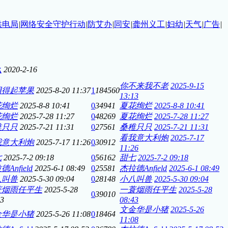
供电局
|
网络安全守护行动
|
防艾办
|
同安
|
龚州义工
|
妇幼
|
天气
|
广告
|
么
2020-2-16
你不来我不老
2025-9-15
用得起苹果
2025-8-20 11:37
1
184560
13:13
花绚烂
2025-8-8 10:41
0
34941
夏花绚烂
2025-8-8 10:41
花绚烂
2025-7-28 11:27
0
48269
夏花绚烂
2025-7-28 11:27
稚只只
2025-7-21 11:31
0
27561
桑稚只只
2025-7-21 11:31
看我意大利炮
2025-7-17
我意大利炮
2025-7-17 11:26
0
30912
11:26
七
2025-7-2 09:18
0
56162
甜七
2025-7-2 09:18
Anfield
2025-6-1 08:49
0
25581
杰拉德Anfield
2025-6-1 08:49
八叫兽
2025-5-30 09:04
0
28148
小八叫兽
2025-5-30 09:04
蓑烟雨任平生
2025-5-28
一蓑烟雨任平生
2025-5-28
0
39010
43
08:43
文金华是小猪
2025-5-26
金华是小猪
2025-5-26 11:08
0
18464
11:08