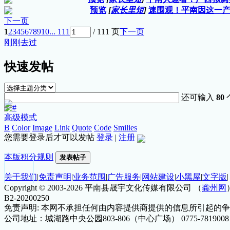
预览
[
家长里短
]
速围观！平南因这一产品
下一页
1
2
3
4
5
6
7
8
9
10
... 111
/ 111 页
下一页
刚刚去过
快速发帖
还可输入
80
高级模式
B
Color
Image
Link
Quote
Code
Smilies
您需要登录后才可以发帖
登录
|
注册
本版积分规则
发表帖子
关于我们
|
免责声明
|
业务范围
|
广告服务
|
网站建设
|
小黑屋
|
文字版
|
Copyright ©
2003-2026
平南县晟宇文化传媒有限公司 （
龚州网
B2-20200250
免责声明: 本网不承担任何由内容提供商提供的信息所引起的争议和法律
公司地址：城湖路中央公园803-806（中心广场） 0775-781900