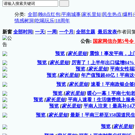
分类:
全部
|
晚8点红包
|
平南城事
|
家长里短
|
民生热点
|
爆料
|
情感树洞
|
吃喝玩乐
|
18周年
新窗
全部时间
|
一天
|
一周
|
一个月
|
全部主题
最后发表
作者
回复
公告:
国家网信办第5号
预览
[
家长里短
]
震惊！事发平南，上门催
预览
[
家长里短
]
厉害了！上半年出口猛增84
预览
[
家长里短
]
平南女性福
预览
[
家长里短
]
年产值预超40亿！平南
预览
[
家长里短
]
速看！平南政银企签约2
预览
[
家长里短
]
暖心一幕！平南七旬老人
预览
[
家长里短
]
平南人速看！生活缴费线上服务开启
预览
[
家长里短
]
平南人注意！最高补14
预览
[
家长里短
]
最新！平南三桥至358国道民
预览
[
家长里短
]