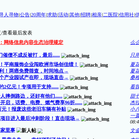
寻人寻物
|
公告
|
20周年
|
求助
|
活动
|
其他
|
招聘
|
相亲
|
二医院
|
信用社
|
/查看
最后发表
令：网络信息内容生态治理规定
么
债不成反被打，最后......
只
%！平南服饰企业闯欧洲市场创佳绩！
夏
利！两癌免费筛查，时间地点→
夏
这个产业园试产在即，现场直击→
桑
亿元！专项用于支持......
看
摔倒路边，还好有他们......
甜
，话费、电费、燃气费享96折......
杰拉德
万元！报废这些老旧车辆有补贴
小
一
生项目进入最后冲刺阶段！直击现场→
08:
家里事
文