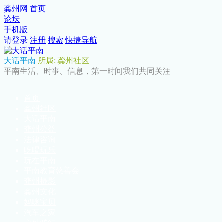
龚州网
首页
论坛
手机版
请登录
注册
搜索
快捷导航
大话平南
所属: 龚州社区
平南生活、时事、信息，第一时间我们共同关注
首页
龚州社区
大话平南
龚州公益
法律咨询
吃喝玩乐
玩在平南
平南教育慈善会
龚州摄影
龚州文化
妈咪宝贝
汽车之家