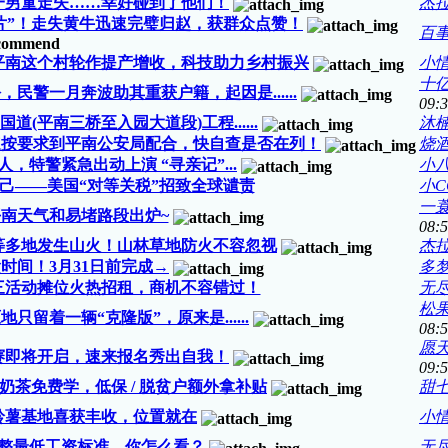
一男童走失……幸好碰到了他们！
杰拉德
片”！走失黄牛迅速完璧归赵，获群众点赞！
百
平南这个村轮作提产增收，科技助力乡村振兴
小
十
警一月奔波助其重获户籍，起因是......
09:
道(平南三桥至入园大道段)工程......
沐
速按要求到平南公安局配合，快自查是否在列！
烧
，特警紧急出动上演 “寻亲记”...
小
伤己——美国“对等关税”招致全球谴责
小C
一
平南天气和易堵路段出炉~
08:
等多地发生山火！山林草地防火不容忽视
杰拉德
时间！3月31日前完成→
多
三活动摊位火热招租，商机不容错过！
无
松
留着一辆“克隆版”，原来是......
08:
愿
赛即将开启，速来报名秀出自我！
09:
茶免费学，低保 / 脱贫户额外拿补贴
甜
马铃薯基地喜获丰收，位置就在
小
整最低工资标准，你怎么看？
无