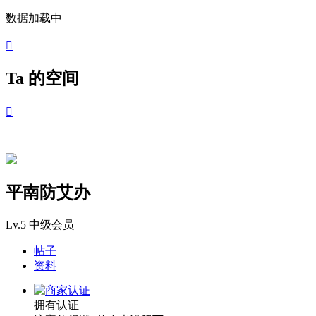
数据加载中

Ta 的空间

平南防艾办
Lv.5
中级会员
帖子
资料
拥有认证