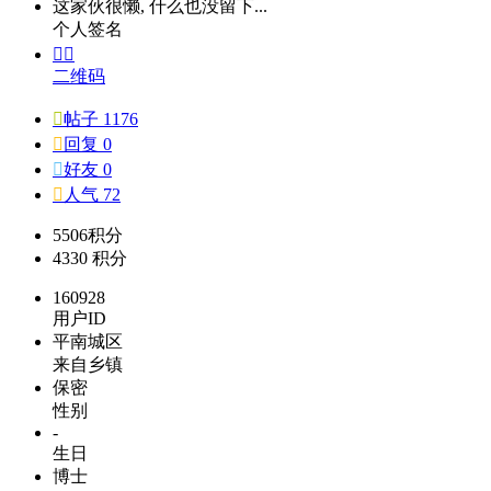
这家伙很懒, 什么也没留下...
个人签名


二维码

帖子 1176

回复 0

好友 0

人气 72
5506
积分
4330
积分
160928
用户ID
平南城区
来自乡镇
保密
性别
-
生日
博士