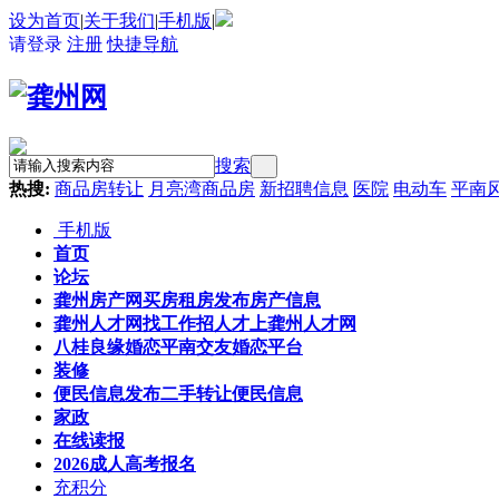
设为首页
|
关于我们
|
手机版
|
请登录
注册
快捷导航
搜索
热搜:
商品房转让
月亮湾商品房
新招聘信息
医院
电动车
平南
手机版
首页
论坛
龚州房产网
买房租房发布房产信息
龚州人才网
找工作招人才上龚州人才网
八桂良缘婚恋
平南交友婚恋平台
装修
便民信息
发布二手转让便民信息
家政
在线读报
2026成人高考报名
充积分