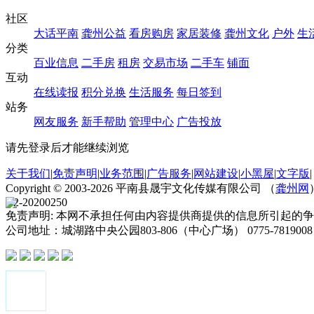
社区
大话平南
龚州公益
看房购房
家居装修
龚州文化
户外
生
分类
百业信息
二手房
租房
交易市场
二手车
铺面
互动
在线读报
积分兑换
生活服务
每日签到
站务
网友服务
新手帮助
管理中心
广告投放
请先登录后才能继续浏览
关于我们
|
免责声明
|
业务范围
|
广告服务
|
网站建设
|
小黑屋
|
文字版
|
Copyright ©
2003-2026
平南县晟宇文化传媒有限公司 （
龚州网
B2-20200250
免责声明: 本网不承担任何由内容提供商提供的信息所引起的争议和法律
公司地址：城湖路中央公园803-806（中心广场） 0775-781900