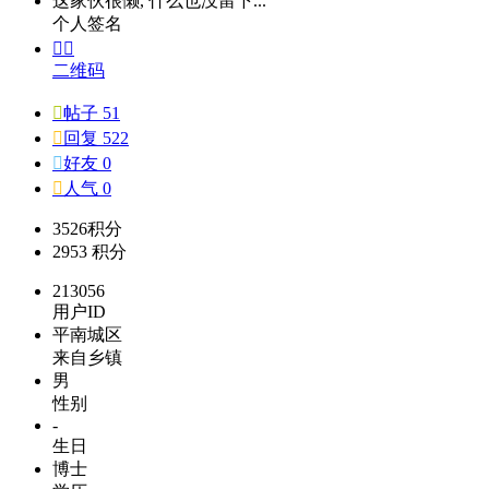
这家伙很懒, 什么也没留下...
个人签名


二维码

帖子 51

回复 522

好友 0

人气 0
3526
积分
2953
积分
213056
用户ID
平南城区
来自乡镇
男
性别
-
生日
博士