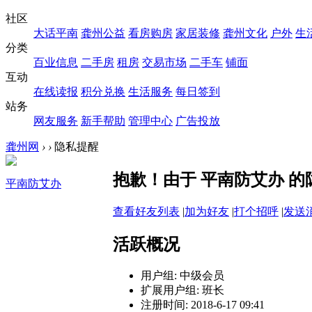
社区
大话平南
龚州公益
看房购房
家居装修
龚州文化
户外
生
分类
百业信息
二手房
租房
交易市场
二手车
铺面
互动
在线读报
积分兑换
生活服务
每日签到
站务
网友服务
新手帮助
管理中心
广告投放
龚州网
›
›
隐私提醒
抱歉！由于 平南防艾办 
平南防艾办
查看好友列表
|
加为好友
|
打个招呼
|
发送
活跃概况
用户组:
中级会员
扩展用户组: 班长
注册时间: 2018-6-17 09:41