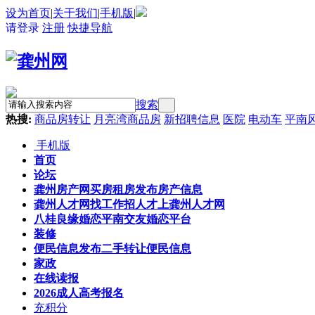
设为首页
|
关于我们
|
手机版
|
请登录
注册
快捷导航
搜索
热搜:
商品房转让
月亮湾商品房
新招聘信息
医院
电动车
平南
手机版
首页
论坛
龚州房产网
买房租房发布房产信息
龚州人才网
找工作招人才上龚州人才网
八桂良缘婚恋
平南交友婚恋平台
装修
便民信息
发布二手转让便民信息
家政
在线读报
2026成人高考报名
充积分