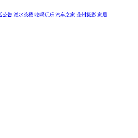
活公告
灌水茶楼
吃喝玩乐
汽车之家
龚州摄影
家居