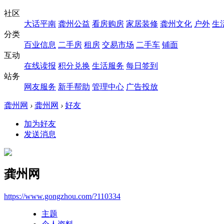
社区
大话平南
龚州公益
看房购房
家居装修
龚州文化
户外
生
分类
百业信息
二手房
租房
交易市场
二手车
铺面
互动
在线读报
积分兑换
生活服务
每日签到
站务
网友服务
新手帮助
管理中心
广告投放
龚州网
›
龚州网
›
好友
加为好友
发送消息
龚州网
https://www.gongzhou.com/?110334
主题