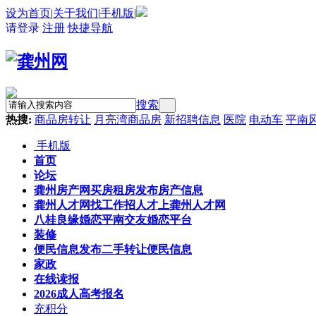
设为首页
|
关于我们
|
手机版
|
请登录
注册
快捷导航
搜索
热搜:
商品房转让
月亮湾商品房
新招聘信息
医院
电动车
平南
手机版
首页
论坛
龚州房产网
买房租房发布房产信息
龚州人才网
找工作招人才上龚州人才网
八桂良缘婚恋
平南交友婚恋平台
装修
便民信息
发布二手转让便民信息
家政
在线读报
2026成人高考报名
充积分