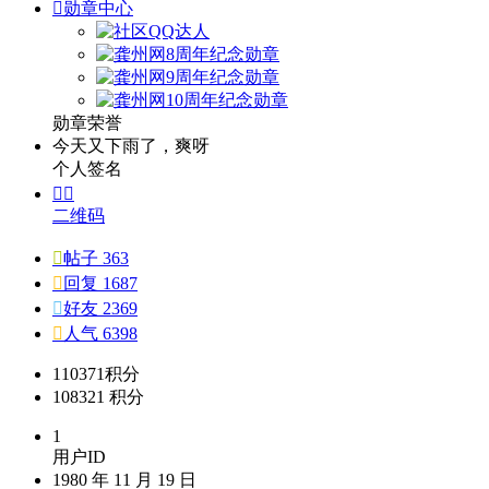

勋章中心
勋章荣誉
今天又下雨了，爽呀
个人签名


二维码

帖子 363

回复 1687

好友 2369

人气 6398
110371
积分
108321
积分
1
用户ID
1980 年 11 月 19 日