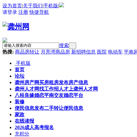
设为首页
|
关于我们
|
手机版
|
请登录
注册
快捷导航
搜索
热搜:
商品房转让
月亮湾商品房
新招聘信息
医院
电动车
平南
手机版
首页
论坛
龚州房产网
买房租房发布房产信息
龚州人才网
找工作招人才上龚州人才网
八桂良缘婚恋
平南交友婚恋平台
装修
便民信息
发布二手转让便民信息
家政
在线读报
2026成人高考报名
充积分