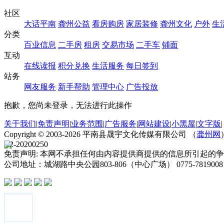
社区
大话平南
龚州公益
看房购房
家居装修
龚州文化
户外
生
分类
百业信息
二手房
租房
交易市场
二手车
铺面
互动
在线读报
积分兑换
生活服务
每日签到
站务
网友服务
新手帮助
管理中心
广告投放
抱歉，您尚未登录，无法进行此操作
关于我们
|
免责声明
|
业务范围
|
广告服务
|
网站建设
|
小黑屋
|
文字版
|
Copyright ©
2003-2026
平南县晟宇文化传媒有限公司 （
龚州网
B2-20200250
免责声明: 本网不承担任何由内容提供商提供的信息所引起的争议和法律
公司地址：城湖路中央公园803-806（中心广场） 0775-781900