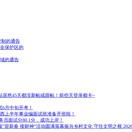
管制的通告
全保护区的
域的通告
居然45天都没新帖或跟帖！前些天登录都卡~
试6月中旬开考！
年广西上半年事业编面试班准备开班啦！
务员面试分80.1分，成功上岸！
振兴乡村文化 守住文明之根 20