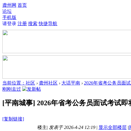
龚州网
首页
论坛
手机版
请登录
注册
搜索
快捷导航
当前位置：
社区
›
龚州社区
›
大话平南
›
2026年省考公务员面
刚刚去过
[平南城事]
2026年省考公务员面试考试
[复制链接]
楼主
|
发表于
2026-4-24 12:19
|
显示全部楼层
|