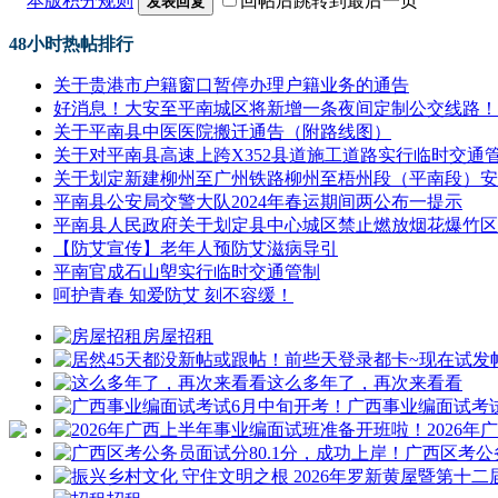
本版积分规则
回帖后跳转到最后一页
发表回复
48小时热帖排行
关于贵港市户籍窗口暂停办理户籍业务的通告
好消息！大安至平南城区将新增一条夜间定制公交线路！
关于平南县中医医院搬迁通告（附路线图）
关于对平南县高速上跨X352县道施工道路实行临时交通
关于划定新建柳州至广州铁路柳州至梧州段（平南段）安
平南县公安局交警大队2024年春运期间两公布一提示
平南县人民政府关于划定县中心城区禁止燃放烟花爆竹区
【防艾宣传】老年人预防艾滋病导引
平南官成石山塱实行临时交通管制
呵护青春 知爱防艾 刻不容缓！
房屋招租
这么多年了，再次来看看
广西事业编面试考
2026
广西区考公