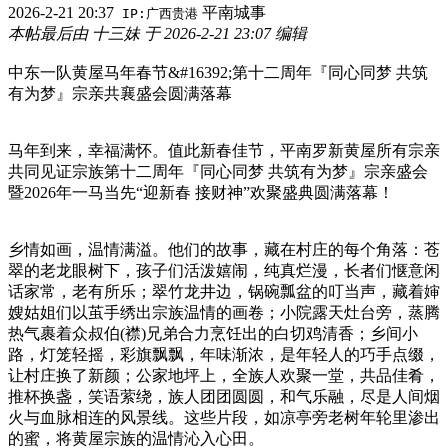
2026-2-21 20:37
平南城事
IP:广西贵港
本帖最后由 十三妹 于 2026-2-21 23:07 编辑
中东一队黄屋马年春节&#16392;第十二周年『同心同梦 共筑
有为梦』宗亲共襄盛会圆满落幕
马年到来，幸福满怀。值此新春佳节，平南罗新黄屋所有宗亲
共同见证宗族第十二周年『同心同梦 共筑有为梦』宗亲盛会
暨2026年一马当先“迎新春 接财神”欢聚盛典圆满落幕！
乡情如画，温情满溢。他们的故事，藏在村庄的每个角落：苍
翠的老龙眼树下，孩子们活泼嬉闹，纯真烂漫，长者们惬意闲
话家常，老有所乐；翠竹龙井边，锅碗瓢盆的叮当声，藏着婶
嫂姑姐们以茧手绣出宗族温情的画卷；小院露天灶台旁，蒸腾
热气裹着众叔伯(襟)兄弟合力烹饪出的白切鸡清香；乡间小
路，灯笼轻摇，彩旗飘飘，年味渐浓，是年轻人的巧手点缀，
让村庄换了新颜；公家地坪上，全族人欢聚一堂，共品佳肴，
推杯换盏，笑语萦绕，族人团团圆圆，和气乐融，尽是人间烟
火与血脉相连的风景线。这些片段，如凉亭旁老树年轮里渗出
的蜜，将黄屋宗族的温情沁入心田。