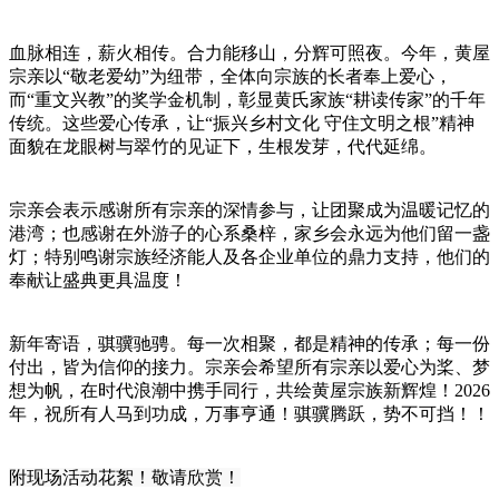
血脉相连，薪火相传。合力能移山，分辉可照夜。今年，黄屋
宗亲以“敬老爱幼”为纽带，全体向宗族的长者奉上爱心，
而“重文兴教”的奖学金机制，彰显黄氏家族“耕读传家”的千年
传统。这些爱心传承，让“振兴乡村文化 守住文明之根”精神
面貌在龙眼树与翠竹的见证下，生根发芽，代代延绵。
宗亲会表示感谢所有宗亲的深情参与，让团聚成为温暖记忆的
港湾；也感谢在外游子的心系桑梓，家乡会永远为他们留一盏
灯；特别鸣谢宗族经济能人及各企业单位的鼎力支持，他们的
奉献让盛典更具温度！
新年寄语，骐骥驰骋。每一次相聚，都是精神的传承；每一份
付出，皆为信仰的接力。宗亲会希望所有宗亲以爱心为桨、梦
想为帆，在时代浪潮中携手同行，共绘黄屋宗族新辉煌！2026
年，祝所有人马到功成，万事亨通！骐骥腾跃，势不可挡！！
附现场活动花絮！敬请欣赏！