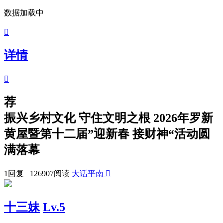
数据加载中

详情

荐
振兴乡村文化 守住文明之根 2026年罗新
黄屋暨第十二届”迎新春 接财神“活动圆
满落幕
1回复 126907阅读
大话平南

十三妹
Lv.5