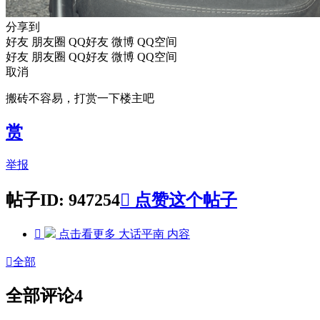
分享到
好友
朋友圈
QQ好友
微博
QQ空间
好友
朋友圈
QQ好友
微博
QQ空间
取消
搬砖不容易，打赏一下楼主吧
赏
举报
帖子ID: 947254

点赞这个帖子

点击看更多
大话平南
内容

全部
全部评论
4