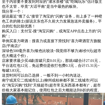
至于内容要不要发到对应的"灌水茶楼"或"吃喝玩乐"估计版主
也不太管，毕竟"大话平南"是当中最热的板块。
我分享一个：
据说最近"饿了么"接管了淘宝的"闪购"业务，街上多了一种橙
色工衣的骑士(据说京东也不久前大力发展急送外卖服务)，平
台的红包比较优惠！
购买入口：支付宝-搜"淘宝闪购"，或淘宝APP点击上方的"闪
购"；
举例买喜力啤酒：搜喜力或直接下滑找到"喜力啤酒官方旗舰
店(平南店)"
深绿色500毫升喜力(银色比较淡~我觉得不够力)标价9元(超市
也大概这个价)，
店家要求最少买4罐(首罐只卖0.01元)，那就4罐合计27.01元，
平台送红包12元，免运费但是收打包费0.3元，合计15.31元~
每罐3.83元。
送货时间可以自己选择，一般不到一小时內送达。
南宁或其它二线城市以上(柳州或桂林都不算二线城市)可以
在"淘宝闪购"找到"天猫超市(超市常见东西基本都有)"，超市
价格大家基本能记住，使用红包之后大概能达到6折的程度。