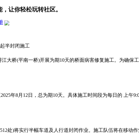
能，让你轻松玩转社区。
册
）起半封闭施工
对浔江大桥(平南一桥)开展为期10天的桥面病害修复施工。为确
025年8月12日，总为期10天。具体施工时间段为每日的 上午9:00
164+512处)将实行半幅车道及人行道封闭作业。施工队伍将在