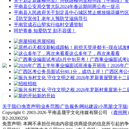
关于划定新建柳州至广州铁路柳州至梧州段（平南段）安
平南县公安局交警大队2024年春运期间两公布一提示
平南县人民政府关于划定县中心城区禁止燃放烟花爆竹区
【防艾宣传】老年人预防艾滋病导引
平南官成石山塱实行临时交通管制
呵护青春 知爱防艾 刻不容缓！
房屋招租
这么多年了，再次来看看
广西事业编面试考
2026
广西区考公
招租
新的开始
关于我们
|
免责声明
|
业务范围
|
广告服务
|
网站建设
|
小黑屋
|
文字版
|
Copyright ©
2003-2026
平南县晟宇文化传媒有限公司 （
龚州网
B2-20200250
免责声明: 本网不承担任何由内容提供商提供的信息所引起的争议和法律