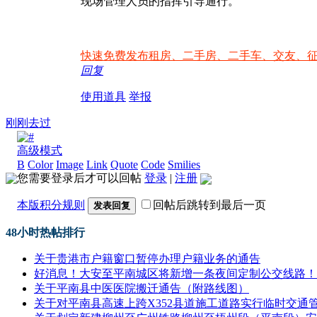
现场管理人员的指挥引导通行。
快速免费发布租房、二手房、二手车、交友、
回复
使用道具
举报
刚刚去过
高级模式
B
Color
Image
Link
Quote
Code
Smilies
您需要登录后才可以回帖
登录
|
注册
本版积分规则
回帖后跳转到最后一页
发表回复
48小时热帖排行
关于贵港市户籍窗口暂停办理户籍业务的通告
好消息！大安至平南城区将新增一条夜间定制公交线路！
关于平南县中医医院搬迁通告（附路线图）
关于对平南县高速上跨X352县道施工道路实行临时交通