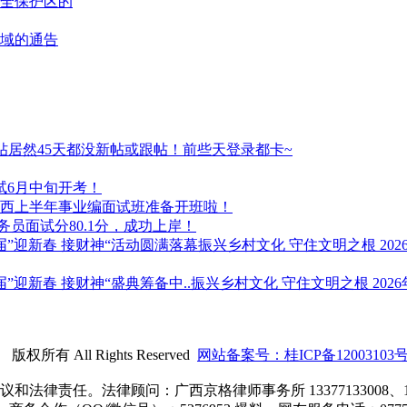
全保护区的
域的通告
居然45天都没新帖或跟帖！前些天登录都卡~
试6月中旬开考！
年广西上半年事业编面试班准备开班啦！
务员面试分80.1分，成功上岸！
振兴乡村文化 守住文明之根 20
振兴乡村文化 守住文明之根 202
） 版权所有 All Rights Reserved
网站备案号：桂ICP备12003103号
责任。法律顾问：广西京格律师事务所 13377133008、1807