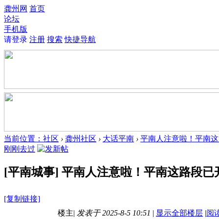
龚州网
首页
论坛
手机版
请登录
注册
搜索
快捷导航
当前位置：
社区
›
龚州社区
›
大话平南
›
平南人注意啦！平南这路
刚刚去过
[平南城事]
平南人注意啦！平南这路段已开始
[复制链接]
楼主
|
发表于
2025-8-5 10:51
|
显示全部楼层
|
阅