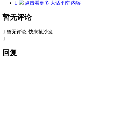

点击看更多
大话平南
内容
暂无评论

暂无评论, 快来抢沙发

回复

验证问答: 输入下面问题的答案
5 + 4 = ?

表情

图片
0
取消
进入网站首页，查看更多精彩内容