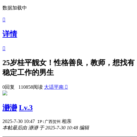
数据加载中

详情

25岁桂平靓女！性格善良，教师，想找有
稳定工作的男生
0回复 110858阅读
大话平南

瀞瀞
Lv.3
2025-7-30 10:47
相亲
IP:广西贺州
本帖最后由 瀞瀞 于 2025-7-30 10:48 编辑