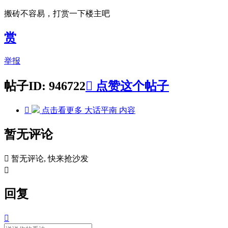
搬砖不容易，打赏一下楼主吧
赏
举报
帖子ID: 946722

点赞这个帖子

点击看更多
大话平南
内容
暂无评论

暂无评论, 快来抢沙发

回复
