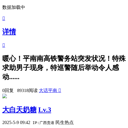
数据加载中

详情

暖心！平南南高铁警务站突发状况！特殊
求助男子现身，特巡警随后举动令人感
动......
0回复 89318阅读
大话平南

大白天奶糖
Lv.3
2025-5-9 09:42
民生热点
IP:广西贵港