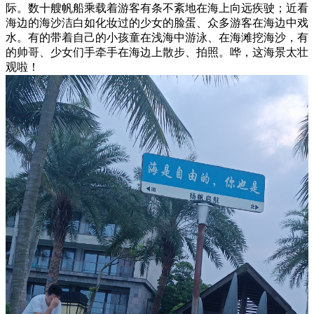
际。数十艘帆船乘载着游客有条不紊地在海上向远疾驶；近看
海边的海沙洁白如化妆过的少女的脸蛋、众多游客在海边中戏
水。有的带着自己的小孩童在浅海中游泳、在海滩挖海沙，有
的帅哥、少女们手牵手在海边上散步、拍照。哗，这海景太壮
观啦！