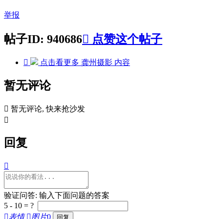
举报
帖子ID: 940686

点赞这个帖子

点击看更多
龚州摄影
内容
暂无评论

暂无评论, 快来抢沙发

回复

验证问答: 输入下面问题的答案
5 - 10 = ?

表情

图片
0