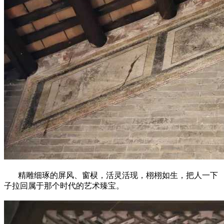
精雕细琢的屏风、窗棂，活灵活现，栩栩如生，把人一下
子拉回属于那个时代的艺术臻宝。