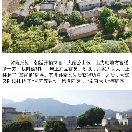
乾隆后期，朝廷开捐纳官，大儒公出钱、出力助地方官绥
靖一方，获封儒林郎，属正六品官员。所以，范家大院大门上
挂起了“郎官第”牌匾。其儿孙辈又先后获得功名，之后，大院
又陆续挂起 了“誉著五魁“、“德泽同霑”、“奉直大夫”等牌匾。