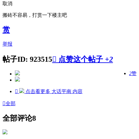
取消
搬砖不容易，打赏一下楼主吧
赏
举报
帖子ID: 923515

点赞这个帖子
+2
2
赞

点击看更多
大话平南
内容

全部
全部评论
8