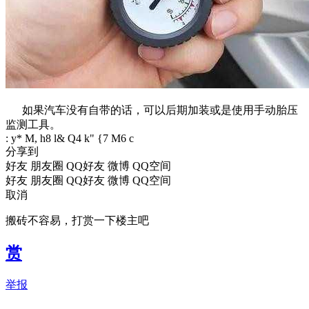
如果汽车没有自带的话，可以后期加装或是使用手动胎压
监测工具。
: y* M, h8 l& Q4 k" {7 M6 c
分享到
好友
朋友圈
QQ好友
微博
QQ空间
好友
朋友圈
QQ好友
微博
QQ空间
取消
搬砖不容易，打赏一下楼主吧
赏
举报