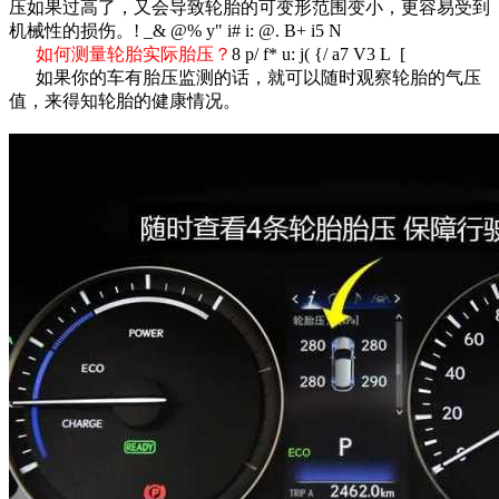
压如果过高了，又会导致轮胎的可变形范围变小，更容易受到
机械性的损伤。
! _& @% y" i# i: @. B+ i5 N
如何测量轮胎实际胎压？
8 p/ f* u: j( {/ a7 V3 L [
如果你的车有胎压监测的话，就可以随时观察轮胎的气压
值，来得知轮胎的健康情况。