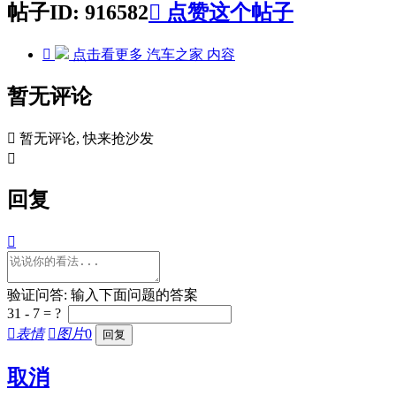
帖子ID: 916582

点赞这个帖子

点击看更多
汽车之家
内容
暂无评论

暂无评论, 快来抢沙发

回复

验证问答: 输入下面问题的答案
31 - 7 = ?

表情

图片
0
取消