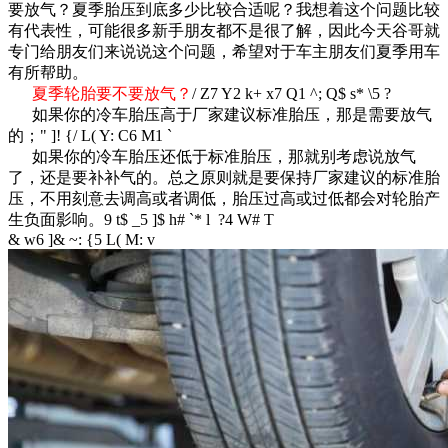
要放气？夏季胎压到底多少比较合适呢？我想着这个问题比较
有代表性，可能很多新手朋友都不是很了解，因此今天谷哥就
专门给朋友们来说说这个问题，希望对于车主朋友们夏季用车
有所帮助。
夏季轮胎要不要放气？
/ Z7 Y2 k+ x7 Q1 ^; Q$ s* \5 ?
如果你的冷车胎压高于厂家建议标准胎压，那是需要放气
的；
" ]! {/ L( Y: C6 M1 `
如果你的冷车胎压还低于标准胎压，那就别考虑说放气
了，还是要补补气的。总之原则就是要保持厂家建议的标准胎
压，不用刻意去调高或者调低，胎压过高或过低都会对轮胎产
生负面影响。
9 t$ _5 ]$ h# `* l ?4 W# T
& w6 ]& ~: {5 L( M: v