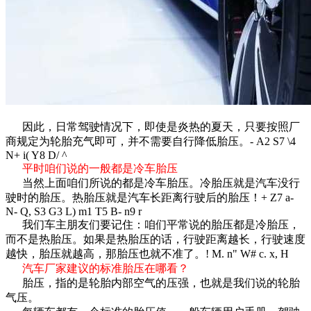
因此，日常驾驶情况下，即使是炎热的夏天，只要按照厂
商规定为轮胎充气即可，并不需要自行降低胎压。
- A2 S7 \4
N+ i( Y8 D/ ^
平时咱们说的一般都是冷车胎压
当然上面咱们所说的都是冷车胎压。冷胎压就是汽车没行
驶时的胎压。热胎压就是汽车长距离行驶后的胎压！
+ Z7 a-
N- Q, S3 G3 L) m1 T5 B- n9 r
我们车主朋友们要记住：咱们平常说的胎压都是冷胎压，
而不是热胎压。如果是热胎压的话，行驶距离越长，行驶速度
越快，胎压就越高，那胎压也就不准了。
! M. n" W# c. x, H
汽车厂家建议的标准胎压在哪看？
胎压，指的是轮胎内部空气的压强，也就是我们说的轮胎
气压。