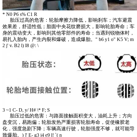
* N0 P6 s% C1 R
胎压过高的危害：轮胎摩擦力降低，影响刹车；汽车避震
效果差，舒适性低；胎面中央花纹磨损大，影响轮胎寿命；车
身的震动变大，影响到其他零部件的寿命；当遇到锐物体时，
易扎入胎内，产生内裂和爆破，造成爆胎。
" b6 y1 o" K5 V; m
2 j' v. B2 l) I8 @: \
3 ~1 C- D, y/ H# \* F; S
胎压过低的危害：与路面接触面积变大，油耗上升；方向
盘变沉，易跑偏；轮胎发热严重损害轮胎寿命，促使橡胶老
化，强度急剧下降；车辆高速行驶，轮胎强度不够，就可能导
致爆胎。
) ]' E- g3 j4 e9 l! `( n