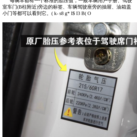
每辆车都有一个标准的胎压值，一般车辆用户手册、驾驶
室车门(B柱附近)旁边的标签、车辆驾驶座旁的抽屉、油箱盖
小门等都可以看到它。
( k- s8 g* I$ I3 B( O