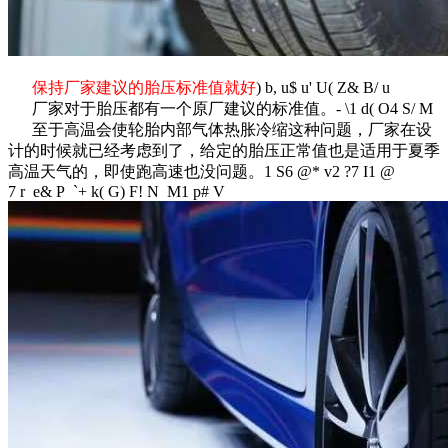
保持厂家建议的胎压标准值就好
) b, u$ u' U( Z& B/ u
厂家对于胎压都有一个原厂建议的标准值。
- \1 d( O4 S/ M
至于高温会使轮胎内部气体热胀冷缩这种问题，厂家在设
计的时候就已经考虑到了，给定的胎压正常值也是适用于夏季
高温天气的，即使跑高速也没问题。
1 S6 @* v2 ?7 I1 @
7 r e& P `+ k( G) F! N M1 p# V