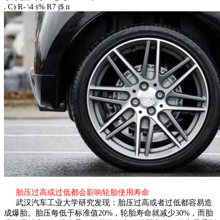
. C) R- \4 s% R7 j$ n
胎压过高或过低都会影响轮胎使用寿命
武汉汽车工业大学研究发现：胎压过高或者过低都容易造
成爆胎。胎压每低于标准值20%，轮胎寿命就减少30%，而胎