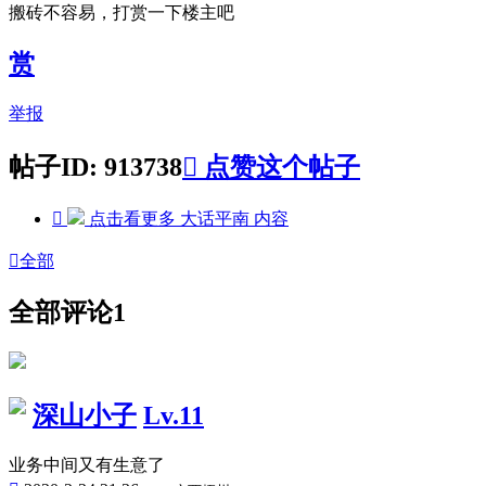
搬砖不容易，打赏一下楼主吧
赏
举报
帖子ID: 913738

点赞这个帖子

点击看更多
大话平南
内容

全部
全部评论
1
深山小子
Lv.11
业务中间又有生意了