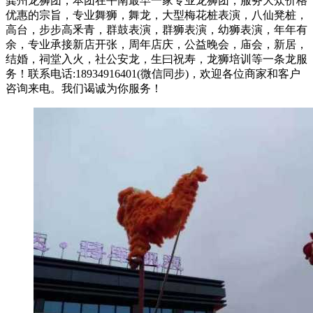
龚州龙狮团，本团在平南最早一家专业龙狮团，服务大众价格
优惠的宗旨，专业舞狮，舞龙，大型梅花桩表演，八仙凳桩，
高台，步步高釆青，群鼓表演，群狮表演，幼狮表演，年年有
余，专业承接新店开张，周年店庆，公益晚会，庙会，新居，
结婚，祠堂入火，社公安龙，生曰祝寿，龙狮培训等一条龙服
务！联系电话:18934916401(微信同步)，欢迎各位商家和客户
咨询来电。我们谒诚为你服务！